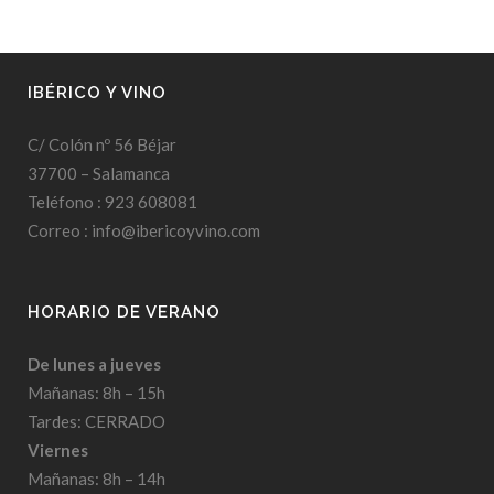
IBÉRICO Y VINO
C/ Colón nº 56 Béjar
37700 – Salamanca
Teléfono : 923 608081
Correo : info@ibericoyvino.com
HORARIO DE VERANO
De lunes a jueves
Mañanas: 8h – 15h
Tardes: CERRADO
Viernes
Mañanas: 8h – 14h